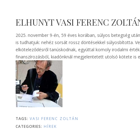
ELHUNYT VASI FERENC ZOLTÁ
2025. november 9-én, 59 éves korában, súlyos betegség után e
is tudhatjuk: nehéz sorsát rossz döntésekkel súlyosbította. Ve
elköteleződésről tanúskodnak, egyúttal komoly irodalmi érték
finanszírozásból, kiadónknál megjelentetett utolsó kötete 
TAGS:
VASI FERENC ZOLTÁN
CATEGORIES:
HÍREK