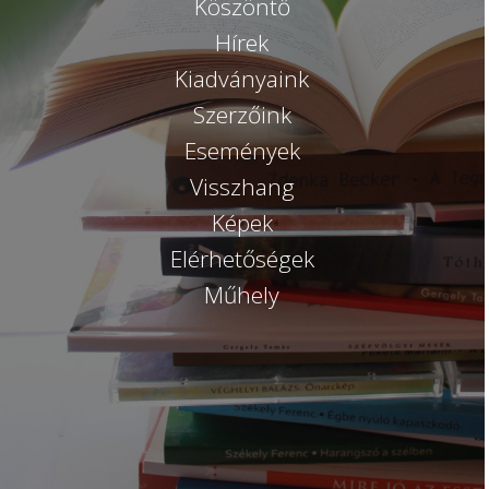
Köszöntő
Hírek
Kiadványaink
Szerzőink
Események
Visszhang
Képek
Elérhetőségek
Műhely