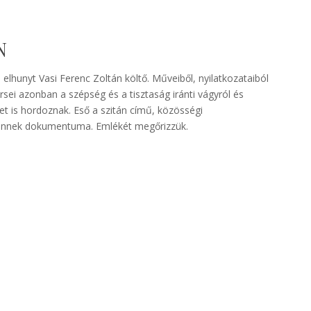
N
lhunyt Vasi Ferenc Zoltán költő. Műveiből, nyilatkozataiból
rsei azonban a szépség és a tisztaság iránti vágyról és
et is hordoznak. Eső a szitán című, közösségi
is ennek dokumentuma. Emlékét megőrizzük.