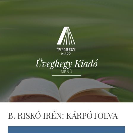
Üveghegy Kiadó
MENÜ
B. RISKÓ IRÉN: KÁRPÓTOLVA