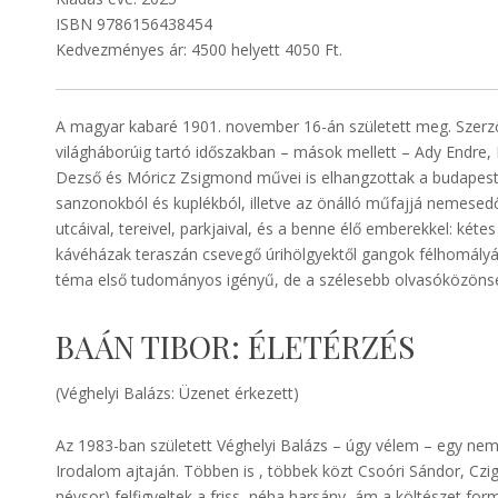
ISBN 9786156438454
Kedvezményes ár: 4500 helyett 4050 Ft.
A magyar kabaré 1901. november 16-án született meg. Szerzői 
világháborúig tartó időszakban – mások mellett – Ady Endre, 
Dezső és Móricz Zsigmond művei is elhangzottak a budapesti
sanzonokból és kuplékból, illetve az önálló műfajjá nemesed
utcáival, tereivel, parkjaival, és a benne élő emberekkel: kétes
kávéházak teraszán csevegő úrihölgyektől gangok félhomályá
téma első tudományos igényű, de a szélesebb olvasóközönség
BAÁN TIBOR: ÉLETÉRZÉS
(Véghelyi Balázs: Üzenet érkezett)
Az 1983-ban született Véghelyi Balázs – úgy vélem – egy ne
Irodalom ajtaján. Többen is , többek közt Csoóri Sándor, Czig
névsor) felfigyeltek a friss, néha harsány, ám a költészet fo