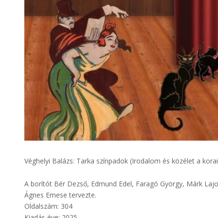
Véghelyi Balázs: Tarka színpadok (Irodalom és közélet a kora
A borítót Bér Dezső, Edmund Edel, Faragó György, Márk Lajos
Ágnes Emese tervezte.
Oldalszám: 304
Kiadás éve: 2025