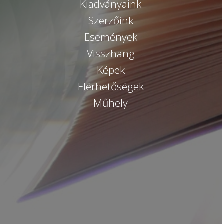
Kiadványaink
Szerzőink
Események
Visszhang
Képek
Elérhetőségek
Műhely