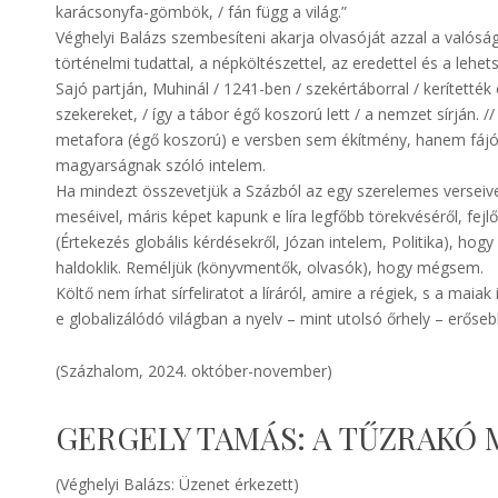
karácsonyfa-gömbök, / fán függ a világ.”
Véghelyi Balázs szembesíteni akarja olvasóját azzal a valóság
történelmi tudattal, a népköltészettel, az eredettel és a lehe
Sajó partján, Muhinál / 1241-ben / szekértáborral / kerítették
szekereket, / így a tábor égő koszorú lett / a nemzet sírján. 
metafora (égő koszorú) e versben sem ékítmény, hanem fájó j
magyarságnak szóló intelem.
Ha mindezt összevetjük a Százból az egy szerelemes verseiv
meséivel, máris képet kapunk e líra legfőbb törekvéséről, fejlőd
(Értekezés globális kérdésekről, Józan intelem, Politika), hog
haldoklik. Reméljük (könyvmentők, olvasók), hogy mégsem.
Költő nem írhat sírfeliratot a líráról, amire a régiek, s a maiak i
e globalizálódó világban a nyelv – mint utolsó őrhely – erőse
(Százhalom, 2024. október-november)
GERGELY TAMÁS: A TŰZRAKÓ 
(Véghelyi Balázs: Üzenet érkezett)