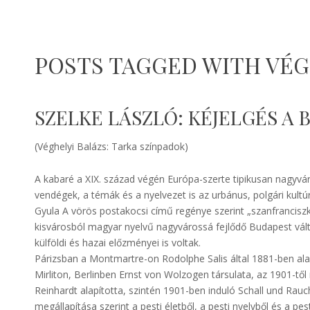
POSTS TAGGED WITH VÉG
SZELKE LÁSZLÓ: KÉJELGÉS A
(Véghelyi Balázs: Tarka színpadok)
A kabaré a XIX. század végén Európa-szerte tipikusan nagyváro
vendégek, a témák és a nyelvezet is az urbánus, polgári kultú
Gyula A vörös postakocsi című regénye szerint „szanfrancisz
kisvárosból magyar nyelvű nagyvárossá fejlődő Budapest vált
külföldi és hazai előzményei is voltak.
Párizsban a Montmartre-on Rodolphe Salis által 1881-ben alapí
Mirliton, Berlinben Ernst von Wolzogen társulata, az 1901-t
Reinhardt alapította, szintén 1901-ben induló Schall und Rauc
megállapítása szerint a pesti életből, a pesti nyelvből és a p