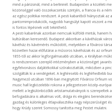
mind a párizsinál, mind a berlininél. Budapesten a közéleti 
közönséggel való összekacsintás szintjén, a francia és a né
az egész politikai rendszert. A pesti kabaréból hiányoztak az 
pantomimprodukciók, nagyobb hangsúlyt kapott viszont a mi
is fontos lépésnek volt tekinthető.
A pesti kabarénak azonban nemcsak külföldi mintái, hanem ha
kultúrában keresendő. Budapest akkoriban a kávéházak városa
kávéház és kávémérés működött, melyekben a fővárosi társad
közvetlen hazai előfutárai a műsoros kávéházak és az orfeu
1855-től az akkor legforgalmasabb utcában, a Királyban működ
is rendszeresen szereplő intézményben a közönséget javarészt
egyfelvonásos daljátékokkal szórakoztatták, miközben a pincér
szolgálták ki a vendégeket. A leghíresebb és leghírhedtebb bu
Nagymező utcában 1896-ban megnyitott Fővárosi Orfeum volt.
music hall legközelebbi rokona a jellegzetesen közép-európa
mellett a legkülönbözőbb artistamutatványok is szerepeltek
befogadására is alkalmas volt, drága és elegáns berendezése,
gazdag és különleges étlapválasztéka nagy népszerűséget és e
hogy Krúdy szerint Somossy tanította meg Pestet mulatni.