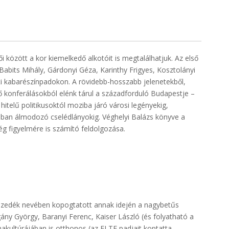
között a kor kiemelkedő alkotóit is megtalálhatjuk. Az első
Babits Mihály, Gárdonyi Géza, Karinthy Frigyes, Kosztolányi
 kabarészínpadokon. A rövidebb-hosszabb jelenetekből,
ő konferálásokból elénk tárul a századforduló Budapestje –
 hitelű politikusoktól moziba járó városi legényekig,
ban álmodozó cselédlányokig. Véghelyi Balázs könyve a
 figyelmére is számító feldolgozása.
mzedék nevében kopogtatott annak idején a nagybetűs
ány György, Baranyi Ferenc, Kaiser László (és folyatható a
rmakultúrájában is otthonos (az ELTE padjait koptatta