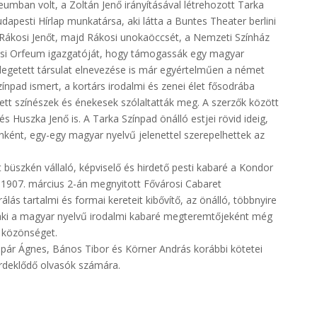
umban volt, a Zoltán Jenő irányításával létrehozott Tarka
dapesti Hírlap munkatársa, aki látta a Buntes Theater berlini
, Rákosi Jenőt, majd Rákosi unokaöccsét, a Nemzeti Színház
rosi Orfeum igazgatóját, hogy támogassák egy magyar
mlegetett társulat elnevezése is már egyértelműen a német
npad ismert, a kortárs irodalmi és zenei élet fősodrába
ett színészek és énekesek szólaltatták meg. A szerzők között
s Huszka Jenő is. A Tarka Színpad önálló estjei rövid ideig,
nként, egy-egy magyar nyelvű jelenettel szerepelhettek az
t büszkén vállaló, képviselő és hirdető pesti kabaré a Kondor
n 1907. március 2-án megnyitott Fővárosi Cabaret
ás tartalmi és formai kereteit kibővítő, az önálló, többnyire
aki a magyar nyelvű irodalmi kabaré megteremtőjeként még
 közönséget.
lpár Ágnes, Bános Tibor és Körner András korábbi kötetei
érdeklődő olvasók számára.