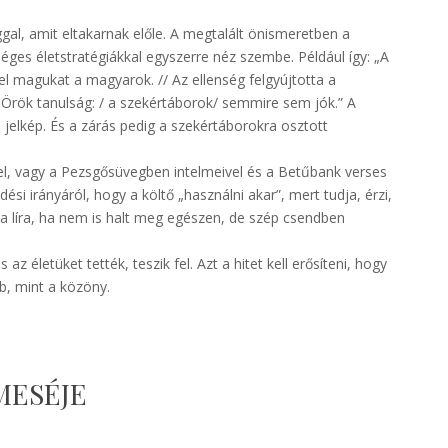
gal, amit eltakarnak előle. A megtalált önismeretben a
tséges életstratégiákkal egyszerre néz szembe. Például így: „A
 el magukat a magyarok. // Az ellenség felgyújtotta a
// Örök tanulság: / a szekértáborok/ semmire sem jók.” A
elkép. És a zárás pedig a szekértáborokra osztott
el, vagy a Pezsgősüvegben intelmeivel és a Betűbank verses
ési irányáról, hogy a költő „használni akar”, mert tudja, érzi,
y a líra, ha nem is halt meg egészen, de szép csendben
s az életüket tették, teszik fel. Azt a hitet kell erősíteni, hogy
bb, mint a közöny.
MESÉJE