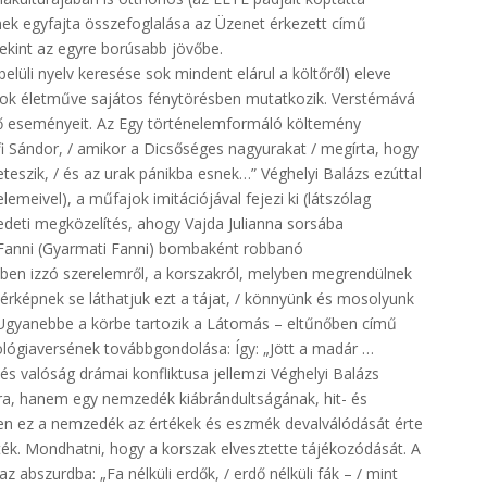
tének egyfajta összefoglalása az Üzenet érkezett című
tekint az egyre borúsabb jövőbe.
lüli nyelv keresése sok mindent elárul a költőről) eleve
kusok életműve sajátos fénytörésben mutatkozik. Verstémává
lző eseményeit. Az Egy történelemformáló költemény
i Sándor, / amikor a Dicsőséges nagyurakat / megírta, hogy
teszik, / és az urak pánikba esnek…” Véghelyi Balázs ezúttal
lemeivel), a műfajok imitációjával fejezi ki (látszólag
edeti megközelítés, ahogy Vajda Julianna sorsába
 Fanni (Gyarmati Fanni) bombaként robbanó
kben izzó szerelemről, a korszakról, melyben megrendülnek
 térképnek se láthatjuk ezt a tájat, / könnyünk és mosolyunk
” Ugyanebbe a körbe tartozik a Látomás – eltűnőben című
lógiaversének továbbgondolása: Így: „Jött a madár …
 és valóság drámai konfliktusa jellemzi Véghelyi Balázs
ra, hanem egy nemzedék kiábrándultságának, hit- és
 ez a nemzedék az értékek és eszmék devalválódását érte
ették. Mondhatni, hogy a korszak elvesztette tájékozódását. A
 abszurdba: „Fa nélküli erdők, / erdő nélküli fák – / mint