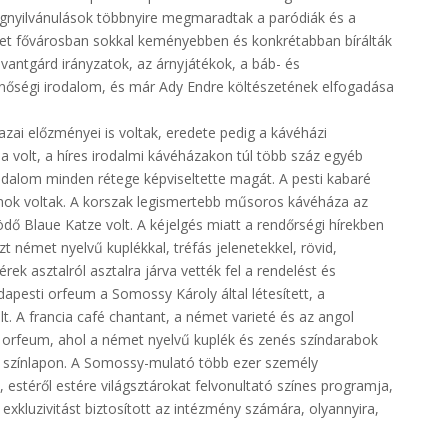
megnyilvánulások többnyire megmaradtak a paródiák és a
met fővárosban sokkal keményebben és konkrétabban bírálták
avantgárd irányzatok, az árnyjátékok, a báb- és
nőségi irodalom, és már Ady Endre költészetének elfogadása
zai előzményei is voltak, eredete pedig a kávéházi
 volt, a híres irodalmi kávéházakon túl több száz egyéb
alom minden rétege képviseltette magát. A pesti kabaré
mok voltak. A korszak legismertebb műsoros kávéháza az
ő Blaue Katze volt. A kéjelgés miatt a rendőrségi hírekben
 német nyelvű kuplékkal, tréfás jelenetekkel, rövid,
ek asztalról asztalra járva vették fel a rendelést és
dapesti orfeum a Somossy Károly által létesített, a
 A francia café chantant, a német varieté és az angol
i orfeum, ahol a német nyelvű kuplék és zenés színdarabok
 a színlapon. A Somossy-mulató több ezer személy
 estéről estére világsztárokat felvonultató színes programja,
xkluzivitást biztosított az intézmény számára, olyannyira,