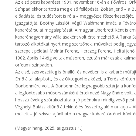
Az első pesti kabaréest 1901. november 16-án a Fővárosi Orfe
Színpad ekkor tartotta meg első fellépését. Zoltán Jenő – a Bu
előadását, és tudósított is róla – meggyőzte főszerkesztőjét
igazgatóját, Beöthy Lászlót, végül Waldmann Imrét, a Fővá
kabarétársulat megalapítását. A magyar Überbrettliként is e
kabaréhagyomány vállalásaként volt értelmezhető. A Tarka Szí
tartozó alkotókat nyert meg szerzőnek, műveiket pedig jegyz
szerepelt például Molnár Ferenc, Herczeg Ferenc, Heltai Jenő é
1902. április 14-éig voltak műsoron, ezután már csak alkalma
orfeumi színpadon.
Az első, szervezetileg is önálló, és nevében is a kabaré műfaj
Ernő által alapított, és az Oktogonhoz közel, a Teréz körúto
Bonbonnière volt. A Bonbonnière legnagyobb sztárja a konferál
a legfontosabb műsorszámként értelmező Nagy Endre volt, 
hosszú évekig szórakoztatta a jó poénokra mindig vevő pesti
Véghelyi Balázs kitűnő áttekintő és összefoglaló munkája – A
mellett – jó szívvel ajánlható a magyar kabarétörténet iránt 
(Magyar hang, 2025. augusztus 1.)