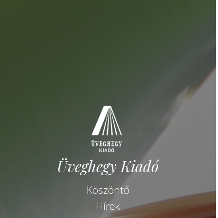
Üveghegy Kiadó
Köszöntő
Hírek