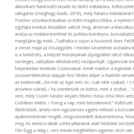
akkoriban) fiatal költő lázadó és lázító indulataira. Költésze
válogatás (Üveghegy Kiadó, 2018), mely fiatalos indulataival 
Poézise szóválasztásaiban (a költő magánszótára, a nyelven be
egyfajta ironikus kívülállást valósít meg, ahonnan a klasszi
avatja az irodalomtörténet és politika botrányos, korszakje
margójára így indul: „Tudhatta-e vajon a huszonöt éves Petőf
a verset majd az Országyűlés / minden követének asztalára le
is a beleérzés, a helyzet botrányának (újságcikket idéző stíluse
semleges, valójában elkötelezett) nézőpontját. Ugyancsak er
helyezkedve levelezik Csokonaival. Ismét máskor a legendás
visszaemlékezései alapján fest hiteles képet a Radnóti-verse
az evidenciák: „ha már az éjjel sem óv, csak ránk szakad, / s
arcunkra szárad, / ha szerelmünk se biztos, mint a zsoltár…
vers, mely Csoóri Sándor Anyám fekete rózsa című híres anto
Csőrében elvitte. / Forog a nap, mint betonkeverő.” Költészet
életérzését, amely nem egyszerűen egyéni reflexió a korszak
apakeresésének megélt, megszenvedett dokumentuma, hiszen
meg. Az erkölcsi ideák szinte pillanatok alatt hitelüket veszt
Fán függ a világ c. vers ennek megfelelően egyenes úton van az