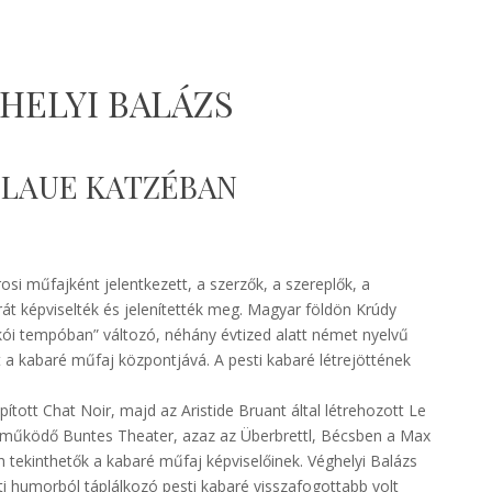
HELYI BALÁZS
 BLAUE KATZÉBAN
si műfajként jelentkezett, a szerzők, a szereplők, a
rát képviselték és jelenítették meg. Magyar földön Krúdy
kói tempóban” változó, néhány évtized alatt német nyelvű
 a kabaré műfaj központjává. A pesti kabaré létrejöttének
tott Chat Noir, majd az Aristide Bruant által létrehozott Le
ől működő Buntes Theater, azaz az Überbrettl, Bécsben a Max
h tekinthetők a kabaré műfaj képviselőinek. Véghelyi Balázs
esti humorból táplálkozó pesti kabaré visszafogottabb volt