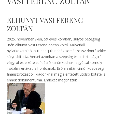
VASI FERENC ZOLTÁN
ELHUNYT VASI FERENC
ZOLTÁN
2025. november 9-én, 59 éves korában, súlyos betegség
után elhunyt Vasi Ferenc Zoltán költő. Műveiből,
nyilatkozataiból is tudhatjuk: nehéz sorsát rossz döntésekkel
súlyosbította. Versei azonban a szépség és a tisztaság iránti
vágyról és elköteleződésről tanúskodnak, egyúttal komoly
irodalmi értéket is hordoznak. Eső a szitán című, közösségi
finanszírozásból, kiadónknál megjelentetett utolsó kötete is
ennek dokumentuma. Emlékét megőrizzük.