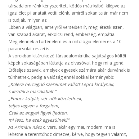
társadalom ránk kényszerített ködös mátrixából kilépve az
igazi élet pillanatait vetíti elénk, amiről sokan talán már nem
is tudják, milyen az.
Ebben a világban, amelyről verseiben ír, még létezik Isten,
van szabad akarat, erkölcsi rend, emberség, empátia.
Megjelennek a történelem és a mitológia elemei és a 10
parancsolat részei is.
A sorokban kitárulkozó társadalomkritika sajátságos költői
képek sokaságában láttatja az olvasóval, hogy mi a gond.
Erőteljes szavak, amelyek egyesek számára akár durvának is
tűnhetnek, pedig a valóság ennél sokkal keményebb:
„Kolera hercegnő szerelmet vallott Lepra királynak,
s kezdik a maszkabált.”
„Ember kutyák, vér-nők közelednek,
teljes legyen a forgalom,
Csak az angyal figyel ijedten,
mi lesz, ha ezek egyesülnek?”
Az
Arimáni nász
c. vers, akár egy mai, modern ima is
lehetne a teremtőhöz címezve, kérve, hogy tegyen valamit,