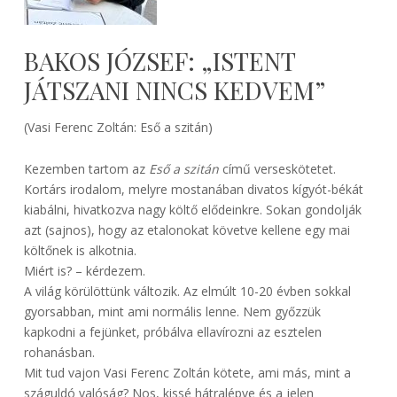
BAKOS JÓZSEF: „ISTENT
JÁTSZANI NINCS KEDVEM”
(Vasi Ferenc Zoltán: Eső a szitán)
Kezemben tartom az
Eső a szitán
című verseskötetet.
Kortárs irodalom, melyre mostanában divatos kígyót-békát
kiabálni, hivatkozva nagy költő elődeinkre. Sokan gondolják
azt (sajnos), hogy az etalonokat követve kellene egy mai
költőnek is alkotnia.
Miért is? – kérdezem.
A világ körülöttünk változik. Az elmúlt 10-20 évben sokkal
gyorsabban, mint ami normális lenne. Nem győzzük
kapkodni a fejünket, próbálva ellavírozni az esztelen
rohanásban.
Mit tud vajon Vasi Ferenc Zoltán kötete, ami más, mint a
száguldó valóság? Nos, kissé hátralépve és a jelen