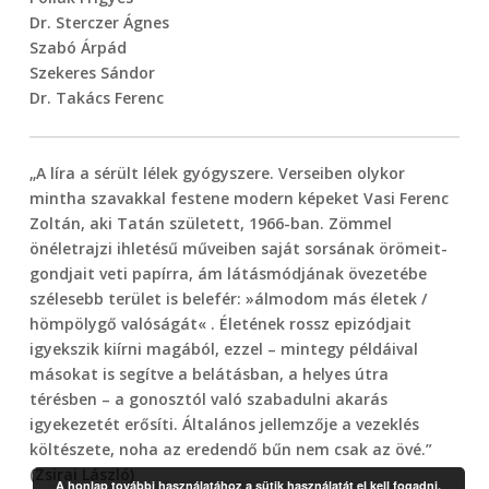
Dr. Sterczer Ágnes
Szabó Árpád
Szekeres Sándor
Dr. Takács Ferenc
„A líra a sérült lélek gyógyszere. Verseiben olykor
mintha szavakkal festene modern képeket Vasi Ferenc
Zoltán, aki Tatán született, 1966-ban. Zömmel
önéletrajzi ihletésű műveiben saját sorsának örömeit-
gondjait veti papírra, ám látásmódjának övezetébe
szélesebb terület is belefér: »álmodom más életek /
hömpölygő valóságát« . Életének rossz epizódjait
igyekszik kiírni magából, ezzel – mintegy példáival
másokat is segítve a belátásban, a helyes útra
térésben – a gonosztól való szabadulni akarás
igyekezetét erősíti. Általános jellemzője a vezeklés
költészete, noha az eredendő bűn nem csak az övé.”
(Zsirai László)
A honlap további használatához a sütik használatát el kell fogadni.