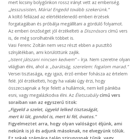
mert kicsiny bolygónkon rossz irányt vett az emberiség.
„Jesszusisten, Mária! Engedd tovább szekerünk.”
A költő fellázad az elértéktelenedő emberi érzések
forgatagában és próbálja megállítani a gördülő folyamot.
Az emberi önzőséget jól érzékelteti a
Disznósors
című vers
is, de még sorolhatnék többet is.
Vasi Ferenc Zoltán nem vesz részt ebben a pusztító
színjátékban, ami körülöttünk zajlik.
„Istent játszani nincsen kedvem”
– írja. Nem szeretne olyan
világban élni, ahol a:
„barátság, szerelem: fogalom marad.”
Versei tisztasága, egy igazi, érző ember fohásza az értelem
felé. Jól érzékelteti, hogy ha valaki úgy érzi, hogy
összecsapnak a feje felett a hullámok, nem kell pánikba
esni, vagy megalázkodva élni. Az
Életszabály
című vers
soraiban van az egyszerű titok:
„Figyeld a szelet, ügyeld lelked tisztaságát,
mert ki lát, gondol is, mert ki fél, óvatos.”
Figyelmeztet arra, hogy olyan valóságot éljünk, ami
nekünk is jó és adjunk másoknak, ne elvegyünk tőlük.
Ez sokak számára talán sziruposnak tűnik, vagy