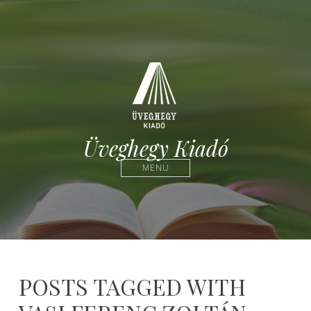
Üveghegy Kiadó
MENÜ
POSTS TAGGED WITH