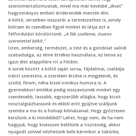
szentimentalizmusnak, mivel ma már kevésbé „divat”
hagyományos emberi értékrendek mentén élni.
A költő, verseiben visszatér a természethez is, amely
bölcsen és csendben figyel minket és látja ezt a
felfordulást körülöttünk:
„A fák szelleme, óvatos
szeretettel békít.”
Isten, emberség, természet, a test és a gondolat valódi
szabadsága, az elme értékes használata, ez lenne az
igazi élet alappillére itt a Földön.
A sorok között a költő saját sorsa, fájdalmai, családja
iránti szeretete, a szerelem érzése is megjelenik, és
szolíd, finom, néha kissé ironikus humora is. A
gyermekkori emlékei pedig visszavisznek minket egy
csendesebb, lassabb, egyszerűbb világba, hogy kicsit
nosztalgiázhassunk és ebből erőt gyűjtve szálljunk
szembe a ma és a holnap kihívásaival. Hogy győztesen
kerülünk-e ki mindebből? Lehet, hogy nem, de ha nem
hagyjuk, hogy kivesszen belőlünk a tisztesség, akkor
nyugodt szívvel nézhetünk bele bármikor a tükörbe,