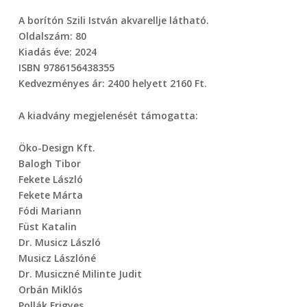
A borítón Szili István akvarellje látható.
Oldalszám: 80
Kiadás éve: 2024
ISBN 9786156438355
Kedvezményes ár: 2400 helyett 2160 Ft.
A kiadvány megjelenését támogatta:
Öko-Design Kft.
Balogh Tibor
Fekete László
Fekete Márta
Fódi Mariann
Füst Katalin
Dr. Musicz László
Musicz Lászlóné
Dr. Musiczné Milinte Judit
Orbán Miklós
Pollák Frigyes