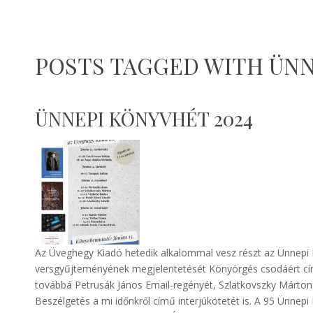
POSTS TAGGED WITH ÜNN
ÜNNEPI KÖNYVHÉT 2024
Az Üveghegy Kiadó hetedik alkalommal vesz részt az Ünnepi K
versgyűjteményének megjelentetését Könyörgés csodáért cím
továbbá Petrusák János Email-regényét, Szlatkovszky Márton
Beszélgetés a mi időnkről című interjúkötetét is. A 95 Ünnepi