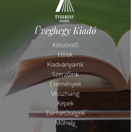
Üveghegy Kiadó
Köszöntő
Hírek
Kiadványaink
Szerzőink
Események
Visszhang
Képek
Elérhetőségek
Műhely