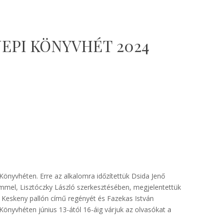
EPI KÖNYVHÉT 2024
önyvhéten. Erre az alkalomra időzítettük Dsida Jenő
mel, Lisztóczky László szerkesztésében, megjelentettük
 Keskeny pallón című regényét és Fazekas István
 Könyvhéten június 13-ától 16-áig várjuk az olvasókat a