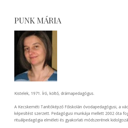
PUNK MÁRIA
Kistelek, 1971. Író, költő, drámapedagógus.
A Kecskeméti Tanítóképző Főiskolán óvodapedagógusi, a vác
képesítést szerzett. Pedagógusi munkája mellett 2002 óta fog
rituálpedagógia elméleti és gyakorlati módszerének kidolgozás