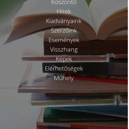
Köszöntő
Hírek
Kiadványaink
Szerzőink
Események
Visszhang
Képek
Elérhetőségek
Műhely