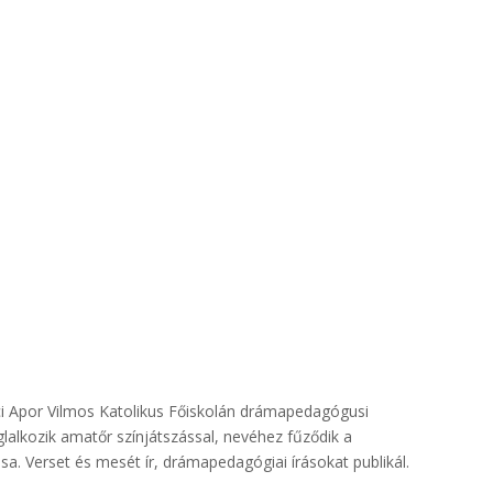
i Apor Vilmos Katolikus Főiskolán drámapedagógusi
lalkozik amatőr színjátszással, nevéhez fűződik a
a. Verset és mesét ír, drámapedagógiai írásokat publikál.