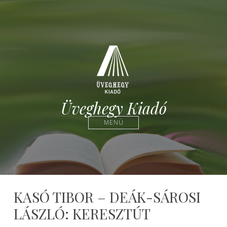
Üveghegy Kiadó
MENÜ
KASÓ TIBOR – DEÁK-SÁROSI
LÁSZLÓ: KERESZTÚT