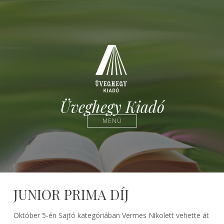
Üveghegy Kiadó
MENÜ
JUNIOR PRIMA DÍJ
Október 5-én Sajtó kategóriában Vermes Nikolett vehette át