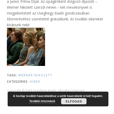
a Junior Príma Díjat. Az újságíróként dolgozó díjazott –
Werner Nikolett szerzői néven – két mesekönyvet is
megjelentetett az Üveghegy Kiadó gondozásában.
Elismeréséhez szeretettel gratulálunk, és további sikereket
kívánunk neki!
TAGS:
WERNER NIKOLETT
CATEGORIES:
HÍREK
Copyright © 2026 Üveghegy Kiadó. All rights reserved.
A honlap további használatához a sütik használatát el kell fogadni.
További információ
ELFOGAD