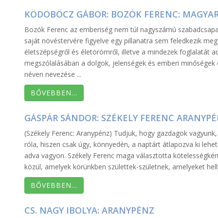
KÖDÖBÖCZ GÁBOR: BOZÓK FERENC: MAGYAR
Bozók Ferenc az emberiség nem túl nagyszámú szabadcsapatábó
saját növéstervére figyelve egy pillanatra sem feledkezik meg
életszépségről és életörömről, illetve a mindezek foglalatát ad
megszólalásában a dolgok, jelenségek és emberi minőségek e
néven nevezése ...
BŐVEBBEN…
GÁSPÁR SÁNDOR: SZÉKELY FERENC ARANYPÉ
(Székely Ferenc: Aranypénz) Tudjuk, hogy gazdagok vagyun
róla, hiszen csak úgy, könnyedén, a naptárt átlapozva ki lehetet
adva vagyon. Székely Ferenc maga választotta kötelességkén
közül, amelyek körünkben születtek-születnek, amelyeket helly
BŐVEBBEN…
CS. NAGY IBOLYA: ARANYPÉNZ