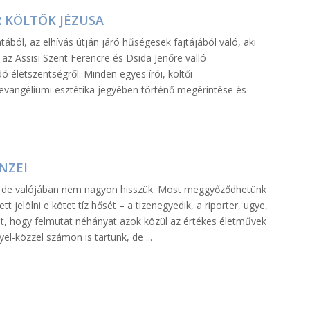
 KÖLTŐK JÉZUSA
l, az elhívás útján járó hűségesek fajtájából való, aki
 az Assisi Szent Ferencre és Dsida Jenőre valló
ó életszentségről. Minden egyes írói, költői
vangéliumi esztétika jegyében történő megérintése és
NZEI
k, de valójában nem nagyon hisszük. Most meggyőződhetünk
t jelölni e kötet tíz hősét – a tizenegyedik, a riporter, ugye,
t, hogy felmutat néhányat azok közül az értékes életművek
el-közzel számon is tartunk, de ...