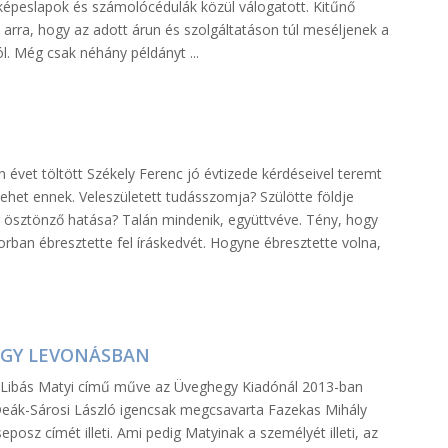
 képeslapok és számolócédulák közül válogatott. Kitűnő
arra, hogy az adott árun és szolgáltatáson túl meséljenek a
ól. Még csak néhány példányt ...
 évet töltött Székely Ferenc jó évtizede kérdéseivel teremt
 lehet ennek. Veleszületett tudásszomja? Szülötte földje
ösztönző hatása? Talán mindenik, együttvéve. Tény, hogy
orban ébresztette fel íráskedvét. Hogyne ébresztette volna,
ÉGY LEVONÁSBAN
ó Libás Matyi című műve az Üveghegy Kiadónál 2013-ban
Deák-Sárosi László igencsak megcsavarta Fazekas Mihály
posz címét illeti. Ami pedig Matyinak a személyét illeti, az