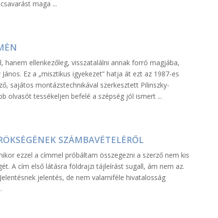
csavarást maga ...
EMÉN
ól, hanem ellenkezőleg, visszatalálni annak forró magjába,
ky János. Ez a „misztikus igyekezet” hatja át ezt az 1987-es
ő, sajátos montázstechnikával szerkesztett Pilinszky-
b olvasót tessékeljen befelé a szépség jól ismert ...
G ÖRÖKSÉGÉNEK SZÁMBAVÉTELÉRŐL
ikor ezzel a címmel próbáltam összegezni a szerző nem kis
. A cím első látásra földrajzi tájleírást sugall, ám nem az.
 Jelentésnek jelentés, de nem valamiféle hivatalosság
.