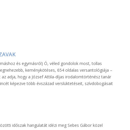
SZAVAK
ymáshoz és egymásról) Ó, véled gondolok most, tollas
s legnehezebb, keménykötéses, 654 oldalas versantológiája –
 az adja, hogy a József Attila-díjas irodalomtörténész tanár
erincét képezve több évszázad verslüktetéseit, szívdobogásait
zötti időszak hangulatát idézi meg Sebes ­Gábor közel