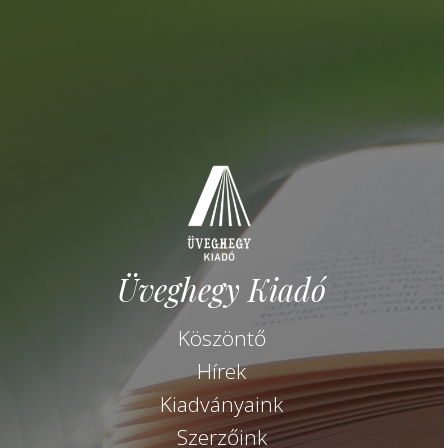
Üveghegy Kiadó
Köszöntő
Hírek
Kiadványaink
Szerzőink