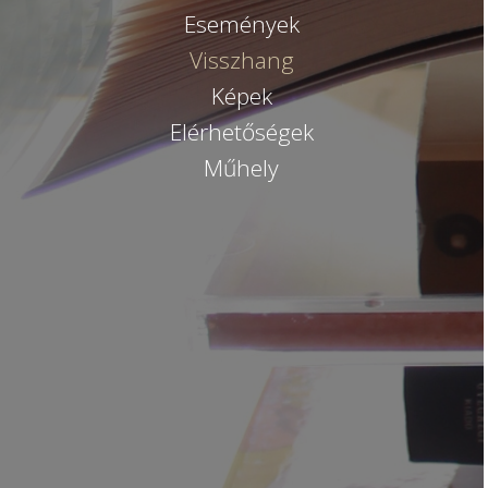
Események
Visszhang
Képek
Elérhetőségek
Műhely