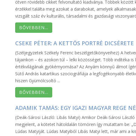
ötven rövidebb cikket felvonultató kiadványa. Többek között
érzékkel találta meg azokat a darabokat, amelyek alkalmasak 
vizsgált száz év kulturális, társadalmi és gazdasági viszonyair
BŐVEBBEN…
CSEKE PÉTER: A KETTŐS PORTRÉ DICSÉRETE
(Széljegyzetek Székely Ferenc beszélgetőkönyveihez) A hetven
tájainkon – és azokon túl – lelki közösséget. Több indítéka is
értékvilágának gyökérnyomása? Az Anyám könnyű álmot ígér 
Sütő András katartikus szociográfiája a legfogékonyabb életk
hiszen Gyümölcsoltó ...
BŐVEBBEN…
ADAMIK TAMÁS: EGY IGAZI MAGYAR REGE N
(Deák-Sárosi László: Libás Matyi) Amikor Deák-Sárosi Lászl
megjelent, a kötetet hátoldalán tömören így mutattam be: „
Lúdas Matyiját. Lúdas Matyiból Libás Matyi lett, már ami a kise