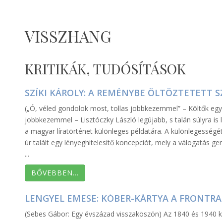
VISSZHANG
2016-
uvegadmin
KRITIKÁK, TUDÓSÍTÁSOK
06-
28
SZÍKI KÁROLY: A REMÉNYBE ÖLTÖZTETETT 
(„Ó, véled gondolok most, tollas jobbkezemmel” – Költők eg
jobbkezemmel – Lisztóczky László legújabb, s talán súlyra i
a magyar líratörténet különleges példatára. A különlegességét
úr talált egy lényeghitelesítő koncepciót, mely a válogatás g
...
BŐVEBBEN…
LENGYEL EMESE: KÓBER-KÁRTYA A FRONTRA
(Sebes Gábor: Egy évszázad visszaköszön) Az 1840 és 1940 kö