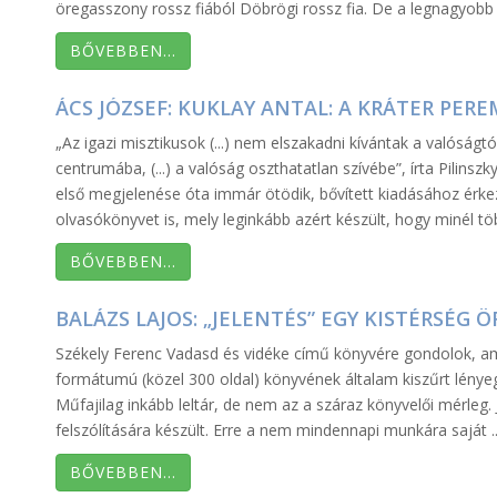
öregasszony rossz fiából Döbrögi rossz fia. De a legnagyobb 
BŐVEBBEN…
ÁCS JÓZSEF: KUKLAY ANTAL: A KRÁTER PER
„Az igazi misztikusok (...) nem elszakadni kívántak a valóságt
centrumába, (...) a valóság oszthatatlan szívébe”, írta Pilinsz
első megjelenése óta immár ötödik, bővített kiadásához érkez
olvasókönyvet is, mely leginkább azért készült, hogy minél töb
BŐVEBBEN…
BALÁZS LAJOS: „JELENTÉS” EGY KISTÉRSÉ
Székely Ferenc Vadasd és vidéke című könyvére gondolok, am
formátumú (közel 300 oldal) könyvének általam kiszűrt lényegét
Műfajilag inkább leltár, de nem az a száraz könyvelői mérleg.
felszólítására készült. Erre a nem mindennapi munkára saját ..
BŐVEBBEN…