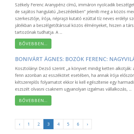
Székely Ferenc Aranypénz című, immáron nyolcadik beszélgető
de sajátos hangulatú „beszédekben” jeleníti meg a közös med
szerkesztője, írója, néprajzi kutató ezúttal tíz neves erdélyi s
játékban a beszélgetőtárssal közös élményeket, hiszen a társ
tartozónak tudhatja. A ...
BŐVEBBEN…
BONIVÁRT ÁGNES: BOZÓK FERENC: NAGYVIL
Kosztolányi Dezső szerint „a könyvet mindig ketten alkotják: az 
fenn azonban az esszékötet esetében, ha annak írója először 
kétszereplős folyamatot ekkor ki kell egészítenie egy harmadi
eszszét olvasni csaknem ugyanolyan izgalmas vállalkozás, ...
BŐVEBBEN…
‹
1
2
3
4
5
6
›