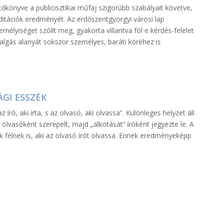
könyve a publicisztikai műfaj szigorúbb szabályait követve,
itációk eredményét. Az erdőszentgyörgyi városi lap
zemélyiséget szólít meg, gyakorta villantva föl e kérdés-felelet
algás alanyát sokszor személyes, baráti köréhez is
ÁGI ESSZÉK
író, aki írta, s az olvasó, aki olvassa”. Különleges helyzet áll
olvasóként szerepelt, majd „alkotását” íróként jegyezte le. A
k félnek is, aki az olvasó írót olvassa. Ennek eredményeképp