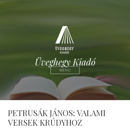
Üveghegy Kiadó
MENÜ
PETRUSÁK JÁNOS: VALAMI
VERSEK KRÚDYHOZ